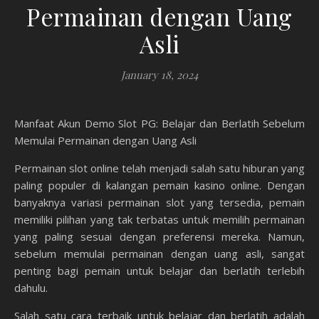
Permainan dengan Uang
Asli
January 18, 2024
Manfaat Akun Demo Slot PG: Belajar dan Berlatih Sebelum
Memulai Permainan dengan Uang Asli
Permainan slot online telah menjadi salah satu hiburan yang
paling populer di kalangan pemain kasino online. Dengan
banyaknya variasi permainan slot yang tersedia, pemain
memiliki pilihan yang tak terbatas untuk memilih permainan
yang paling sesuai dengan preferensi mereka. Namun,
sebelum memulai permainan dengan uang asli, sangat
penting bagi pemain untuk belajar dan berlatih terlebih
dahulu.
Salah satu cara terbaik untuk belajar dan berlatih adalah